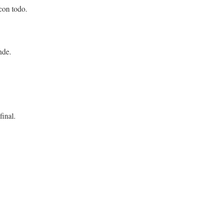
con todo.
nde.
final.