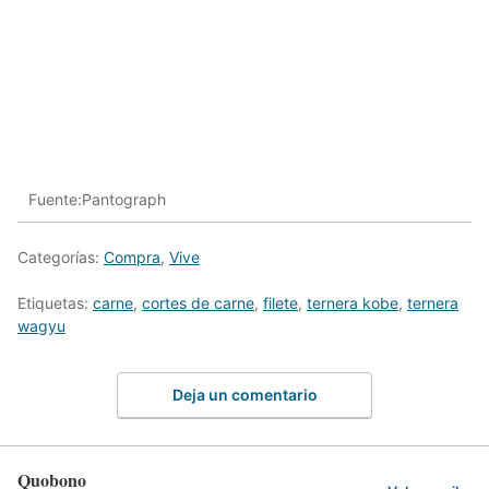
Fuente:Pantograph
Categorías:
Compra
,
Vive
Etiquetas:
carne
,
cortes de carne
,
filete
,
ternera kobe
,
ternera
wagyu
Deja un comentario
Quobono