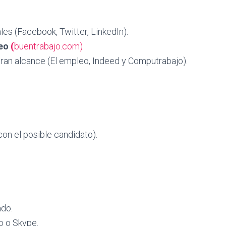
es (Facebook, Twitter, LinkedIn).
leo
(
buentrabajo.com)
ran alcance (El empleo, Indeed y Computrabajo).
on el posible candidato).
ado.
o o Skype.