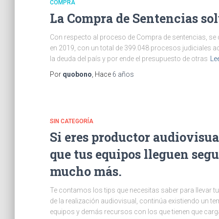
COMPRA
La Compra de Sentencias sol
Con respecto al proceso de Compra de sentencias, se 
en 2019, con un total de 399.048 procesos judiciales ac
la deuda del país y por ende el presupuesto de otras
Le
Por
quobono
, Hace
6 años
SIN CATEGORÍA
Si eres productor audiovisual
que tus equipos lleguen segu
mucho más.
Te contamos los tips que necesitas saber para llevar 
de la realización audiovisual, continúa existiendo un t
equipos y demás recursos con los que tienen que carga