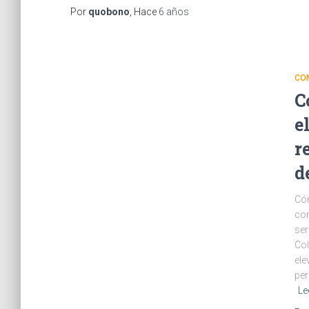
Por
quobono
, Hace
6 años
CO
C
e
r
d
Cóm
con
ser
Col
el
per
Le