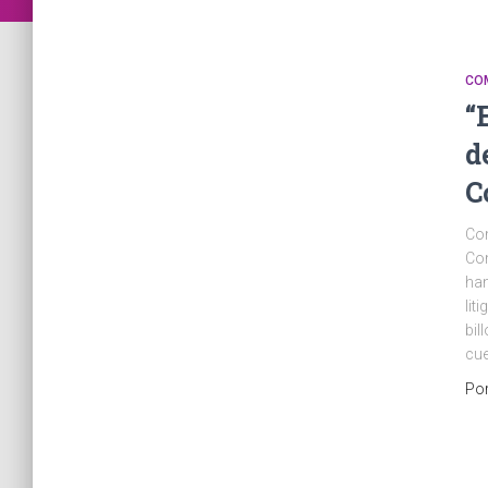
CO
“
d
C
Com
Con
han
lit
bil
cu
Po