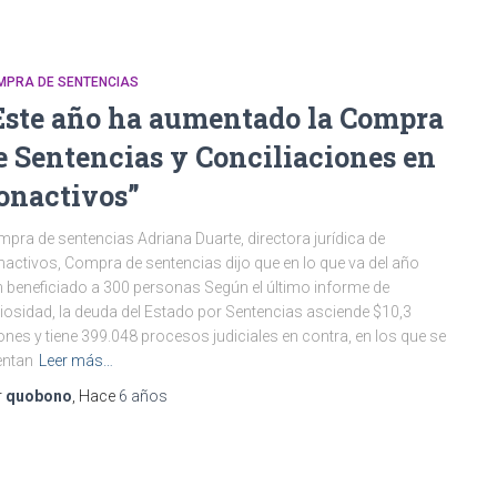
MPRA DE SENTENCIAS
Este año ha aumentado la Compra
e Sentencias y Conciliaciones en
onactivos”
pra de sentencias Adriana Duarte, directora jurídica de
activos, Compra de sentencias dijo que en lo que va del año
 beneficiado a 300 personas Según el último informe de
igiosidad, la deuda del Estado por Sentencias asciende $10,3
lones y tiene 399.048 procesos judiciales en contra, en los que se
entan
Leer más…
r
quobono
, Hace
6 años