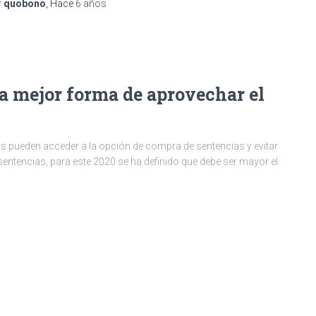
r
quobono
, Hace
6 años
la mejor forma de aprovechar el
os pueden acceder a la opción de compra de sentencias y evitar
entencias, para este 2020 se ha definido que debe ser mayor el
…