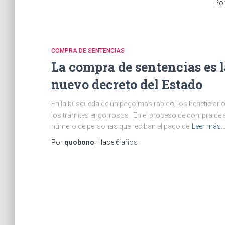
Po
COMPRA DE SENTENCIAS
La compra de sentencias es 
nuevo decreto del Estado
En la búsqueda de un pago más rápido, los beneficiari
los trámites engorrosos. En el proceso de compra de s
número de personas que reciban el pago de
Leer más
Por
quobono
, Hace
6 años