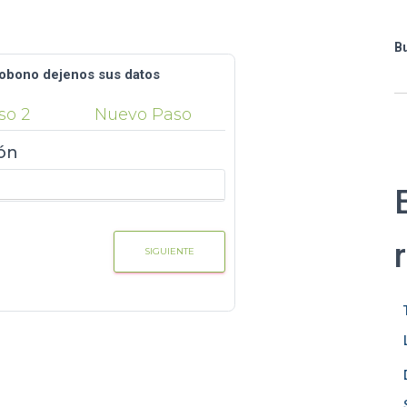
B
obono dejenos sus datos
so 2
Nuevo Paso
ón
SIGUIENTE