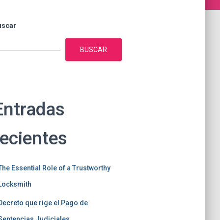
uscar
BUSCAR
Entradas
recientes
The Essential Role of a Trustworthy
Locksmith
Decreto que rige el Pago de
Sentencias Judiciales