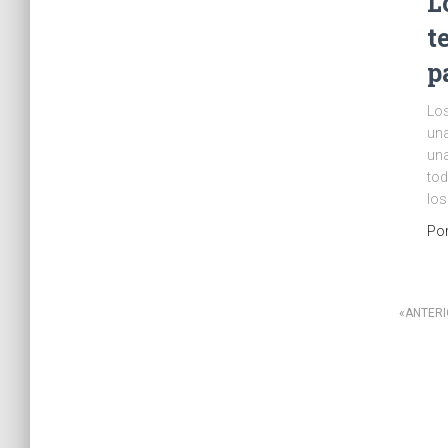
L
t
p
Los
una
una
tod
los
Po
Paginación
ANTER
de
entradas