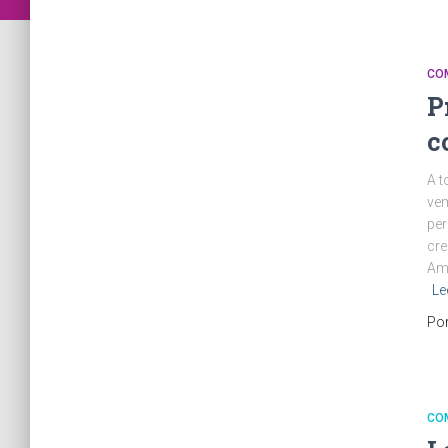
CO
P
c
A 
vem
per
cre
Ama
Le
Po
CO