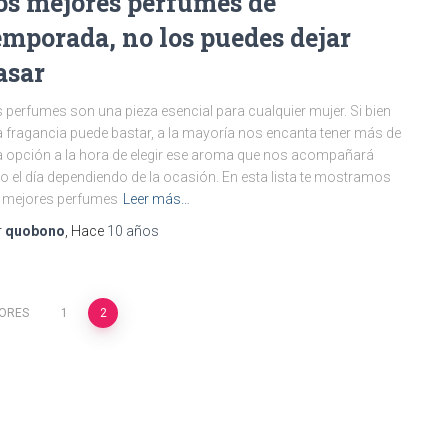
os mejores perfumes de
emporada, no los puedes dejar
asar
 perfumes son una pieza esencial para cualquier mujer. Si bien
 fragancia puede bastar, a la mayoría nos encanta tener más de
 opción a la hora de elegir ese aroma que nos acompañará
o el día dependiendo de la ocasión. En esta lista te mostramos
 mejores perfumes
Leer más…
r
quobono
, Hace
10 años
IORES
1
2