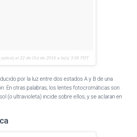
optica)
el
22 de Oct de 2016 a la(s) 3:06 PDT
ducido por la luz entre dos estados A y B de una
. En otras palabras, los lentes fotocromáticas son
l (o ultravioleta) incide sobre ellos, y se aclaran en
ica