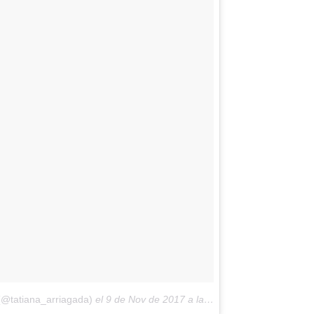
(@tatiana_arriagada)
el
9 de Nov de 2017 a la(s) 2:06 PST