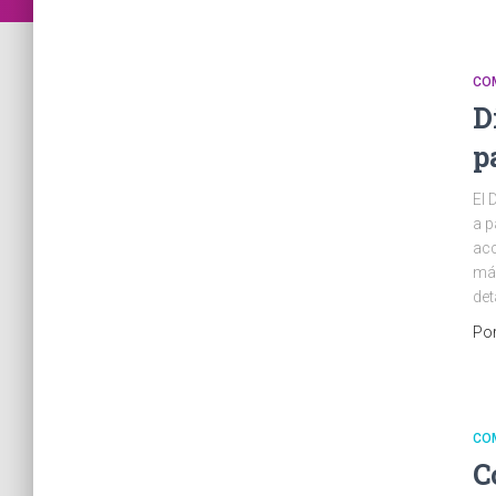
CO
D
p
El 
a p
acc
más
det
Po
CO
C