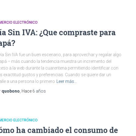
MERCIO ELECTRÓNICO
ía Sin IVA: ¿Que compraste para
apá?
Día Sin IVA fue un buen escenario, para aprovechar y regalar algo
apá – más cuando la tendencia muestra un incremento del
eso a la web durante la cuarentena permitiendo identificar con
 exactitud gustos y preferencias. Cuando se quiere dar un
alle a una persona lo primero
Leer más…
r
quobono
, Hace
6 años
MERCIO ELECTRÓNICO
ómo ha cambiado el consumo de