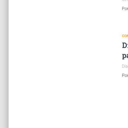
Po
CO
D
p
Día
Po