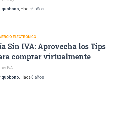
r
quobono
, Hace
6 años
MERCIO ELECTRÓNICO
ía Sin IVA: Aprovecha los Tips
ara comprar virtualmente
 sin IVA
r
quobono
, Hace
6 años