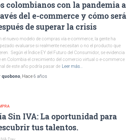
os colombianos con la pandemia a
ravés del e-commerce y cómo será
espués de superar la crisis
 el nuevo modelo de compras vía e-commerce, la gente ha
ezado evaluarse si realmente necesitan o no el producto que
eren. Según el Índice EY del Futuro del Consumidor, se evidencia
 en Colombia el crecimiento del comercio virtual o e-commerce
inal de este año podría pasar de
Leer más…
r
quobono
, Hace
6 años
MPRA
ía Sin IVA: La oportunidad para
escubrir tus talentos.
 IVA Day