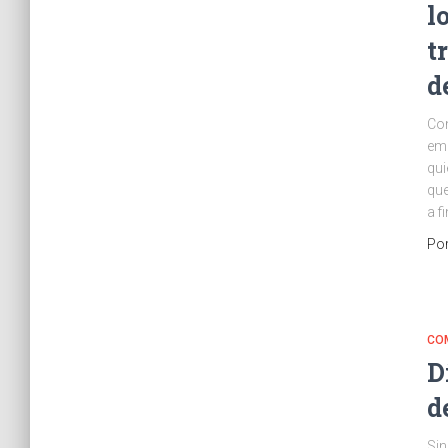
l
t
d
Con
emp
qui
que
a f
Po
CO
D
d
Sin