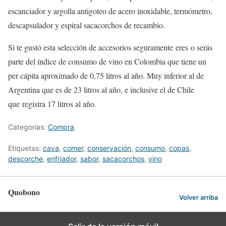
escanciador y argolla antigoteo de acero inoxidable, termómetro,
descapsulador y espiral sacacorchos de recambio.
Si te gustó esta selección de accesorios seguramente eres o serás
parte del índice de consumo de vino en Colombia que tiene un
per cápita aproximado de 0,75 litros al año. Muy inferior al de
Argentina que es de 23 litros al año, e inclusive el de Chile
que registra 17 litros al año.
Categorías:
Compra
Etiquetas:
cava
,
comer
,
conservación
,
consumo
,
copas
,
descorche
,
enfriador
,
sabor
,
sacacorchos
,
vino
Quobono
Volver arriba