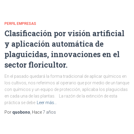
PERFIL EMPRESAS
Clasificación por visión artificial
y aplicación automática de
plaguicidas, innovaciones en el
sector floricultor.
En el pasado quedará la forma tradicional de aplicar químicos en
los cultivos, nos referimos al operario que por medio de un tanque
con químicos y un equipo de protección, aplicaba los plaguicidas
en cada una de las plantas. La razón de la extinción de esta
práctica se debe
Leer más…
Por
quobono
, Hace
7 años