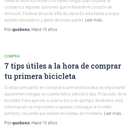
celebrar esta noche pero no tienes ningún plan todavía, te
contamos algunas opciones que te llenarán el corazón de
emoción. Festival de luces Villa de Leyva En esta fiesta a la que
asisten extranjeros y gente de todas partes
Leer más…
Por
quobono
, Hace
10 años
COMPRA
7 tips útiles a la hora de comprar
tu primera bicicleta
Si estás pensando en comprar tu primera bicicleta, es importante
que primero tengas en cuenta estos sencillos tips: Proposito de la
bicicleta: Para qué vas a usar tu bici y en qué tipo de terreno, esta
información es importante si quieres conseguir el modelo
perfecto, recuerda que existen bicicletas de montaña,
Leer más…
Por
quobono
, Hace
10 años