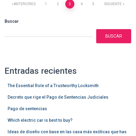
Paginación
ANTERIORES
1
2
3
4
5
SIGUIENTE
de
Buscar
entradas
BUSCAR
Entradas recientes
The Essential Role of a Trustworthy Locksmith
Decreto que rige el Pago de Sentencias Judiciales
Pago de sentencias
Which electric car is best to buy?
Ideas de diseño con base en las casa más exóticas que has