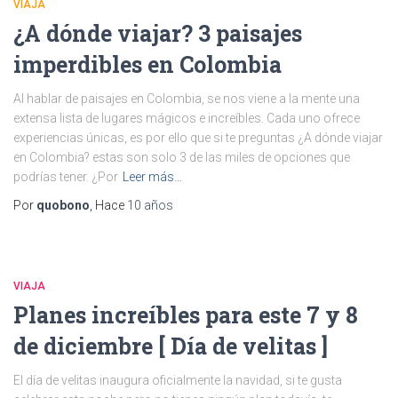
VIAJA
¿A dónde viajar? 3 paisajes
imperdibles en Colombia
Al hablar de paisajes en Colombia, se nos viene a la mente una
extensa lista de lugares mágicos e increíbles. Cada uno ofrece
experiencias únicas, es por ello que si te preguntas ¿A dónde viajar
en Colombia? estas son solo 3 de las miles de opciones que
podrías tener. ¿Por
Leer más…
Por
quobono
, Hace
10 años
VIAJA
Planes increíbles para este 7 y 8
de diciembre [ Día de velitas ]
El día de velitas inaugura oficialmente la navidad, si te gusta