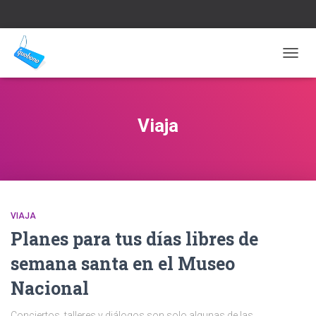
CAMB
MODO
DE
NAVEG
Viaja
VIAJA
Planes para tus días libres de
semana santa en el Museo
Nacional
Conciertos, talleres y diálogos son solo algunas de las