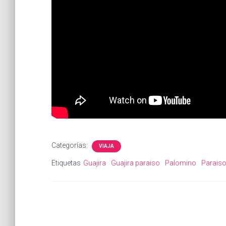
Categorías:
VIAJA
Etiquetas
Guajira
Guajira paraiso
Palomino
Parais