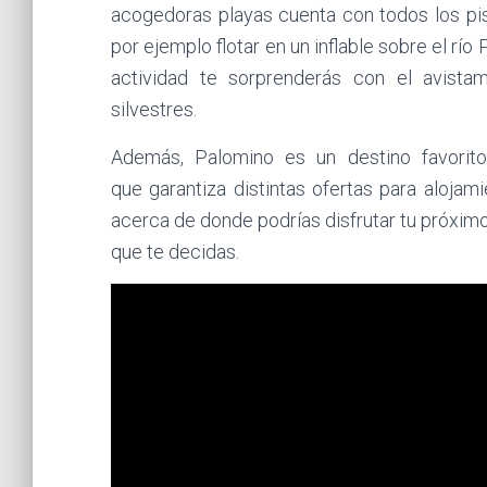
acogedoras playas cuenta con todos los pis
por ejemplo flotar en un inflable sobre el r
actividad te sorprenderás con el avist
silvestres.
Además, Palomino es un destino favorito
que garantiza distintas ofertas para alojam
acerca de donde podrías disfrutar tu próxim
que te decidas.