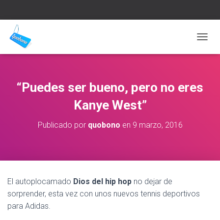
C
A
M
B
I
“Puedes ser bueno, pero no eres
A
R
Kanye West”
M
O
Publicado por
quobono
en
9 marzo, 2016
D
O
D
E
N
A
El autoplocamado
Dios del hip hop
no dejar de
V
sorprender, esta vez con unos nuevos tennis deportivos
E
G
para Adidas.
A